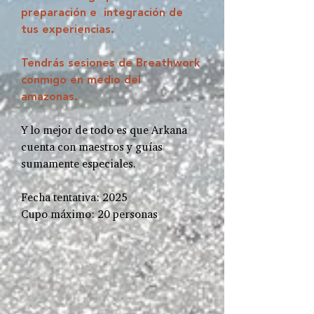
preparación e integración de
tus experiencias.
Tendrás sesiones de Breathwork
conmigo en medio del
amazonas.
Y lo mejor de todo es que Arkana
cuenta con maestros y guías
sumamente especiales.
Fecha tentativa: 2025
Cupo máximo: 20 personas