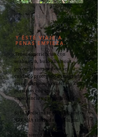
Arkana estará por siempre
en mi corazón...
Y ÉSTE VIAJE A
PENAS EMPIEZA.
Tener experiencias con
ayahuasca, bufo albarious,
peyote y hongos debe ser
cuidado protegido e integrado
en condiciones correctas y con
personas con amplia
experiencia y preparación.
Si la Medicina te está llamando
ARKANA sin duda es el lugar.
Yo me siento sumamente